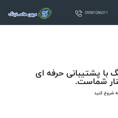
09981086011
با پشتیبانی حرفه ای
نار شماست.
ه شروع کنید