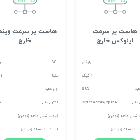
هاست پر سرعت
هاست پر سرعت ویند
لینوکس خارج
خارج
رایگان
SSL
ر
۱ گیگ
فضا
۱ گیگ
رد
SSD
نوع هارد
 پنل
DirectAdmin/Cpanel
کنترل پنل
k
شش ماهه (تومان)
قیمت شش ماهه (تومان)
یک ساله (تومان)
قیمت یک ساله (تومان)