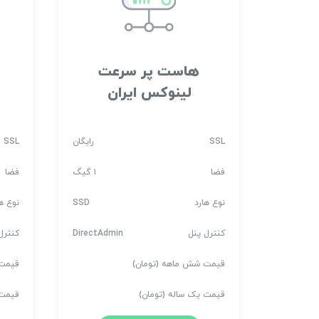
هاست پر سرعت
لینوکس ایران
SSL
رایگان
SSL
فضا
۱ گیگ
فضا
نوع هارد
SSD
نوع ها
کنترل پنل
DirectAdmin
کنترل
قیمت شش ماهه (تومان)
قیمت 
قیمت یک ساله (تومان)
قیمت 