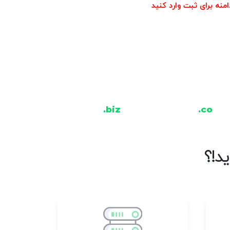
منه برای ثبت وارد کنید
.biz
.co
د!؟