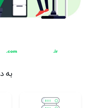
.com
.ir
به د