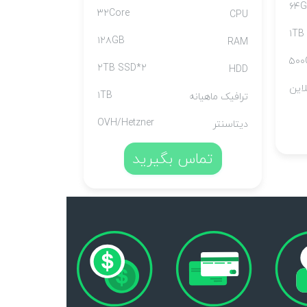
۶۴
۳۲Core
CPU
۱۲۸GB
RAM
۵۰۰
۲*۲TB SSD
HDD
این
۱TB
ترافیک ماهیانه
OVH/Hetzner
دیتاسنتر
تماس بگیرید