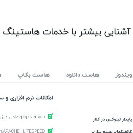
آشنایی بیشتر با خدمات هاستینگ
یندوز
هاست دانلود
هاست بکاپ
ها
امکانات نرم افزاری و 
php version:تمامی ورژن ها
ایدار لینوکس در کنار
on:APACHE , LITESPEED
ت فراوان برنامه‌های تحت PHP/MySQL با کانفیگهای بهینه سازی