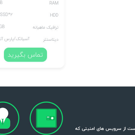
GB
RAM
۲*۱TB SSD
HDD
GB
ترافیک ماهیانه
آسیاتک/پارس آنل
دیتاسنتر
تماس بگیرید
ست از سرویس های امنیتی که