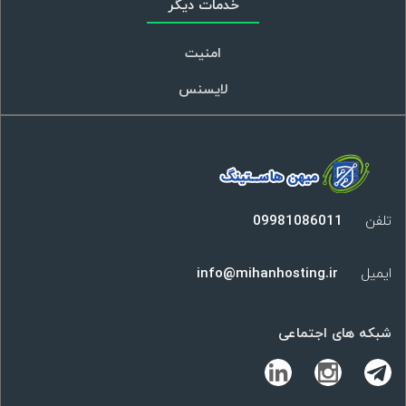
خدمات دیگر
امنیت
لایسنس
تلفن
09981086011
ایمیل
info@mihanhosting.ir
شبکه های اجتماعی