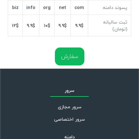
پسوند دامنه
com
net
org
info
biz
ثبت سالیانه
۱۲$
۹.۹$
۱۰$
۹.۹$
۹.۹$
(تومان)
سفارش
سرور
سرور مجازی
سرور اختصاصی
دامنه