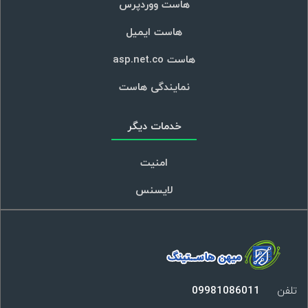
هاست ووردپرس
هاست ایمیل
هاست asp.net.co
نمایندگی هاست
خدمات دیگر
امنیت
لایسنس
تلفن
09981086011