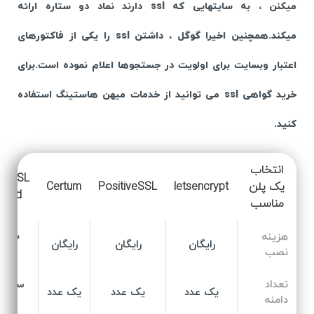
میکنن ، به سایتهایی که ssl دارند نماد دو ستاره ارائه
میکند.همچنین اخیرا گوگل ، داشتن ssl را یکی از فاکتورهای
اعتبار وبسایت برای اولویت در جستجوها اعلام نموده است.برای
خرید گواهی ssl می توانید از خدمات میهن هاستینگ استفاده
کنید.
انتخاب
iveSSL
یک پلن
letsencrypt
PositiveSSL
Certum
card
مناسب
هزینه
۰.۰۰۰
رایگان
رایگان
رایگان
نصب
توم
تعداد
ساب د
یک عدد
یک عدد
یک عدد
دامنه
نامح