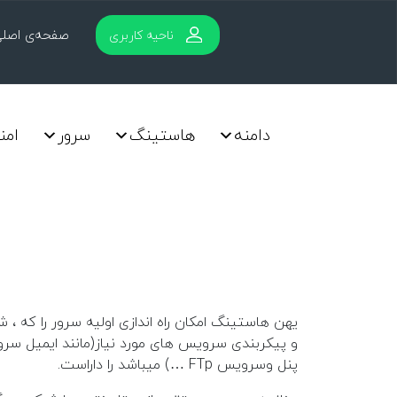
صفحه‌ی اصل
ناحیه کاربری
دامنه
هاستینگ
سرور
امن
یهن هاستینگ امکان راه اندازی اولیه سرور را که
پنل وسرویس FTp …) میباشد را داراست.