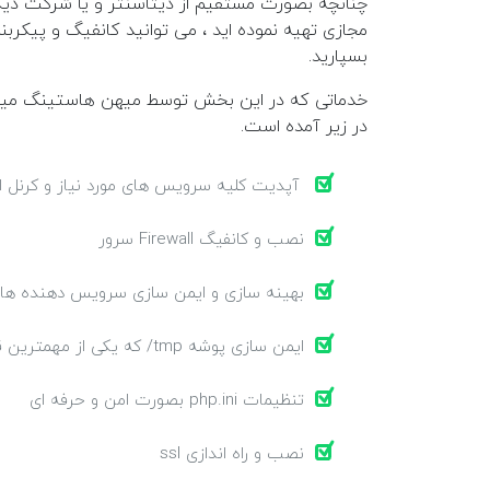
چنانچه بصورت مستقیم از دیتاسنتر و یا شرکت دیگ
مجازی تهیه نموده اید ، می توانید کانفیگ و پیکرب
بسپارید.
خدماتی که در این بخش توسط میهن هاستینگ میتوا
در زیر آمده است.
آپدیت کلیه سرویس های مورد نیاز و کرنل
نصب و کانفیگ Firewall سرور
بهینه سازی و ایمن سازی سرویس دهنده های وب  litespeed
ایمن سازی پوشه tmp/ که یکی از مهمترین قسمتهای نفوذ به سرور است
تنظیمات php.ini بصورت امن و حرفه ای
نصب و راه اندازی ssl