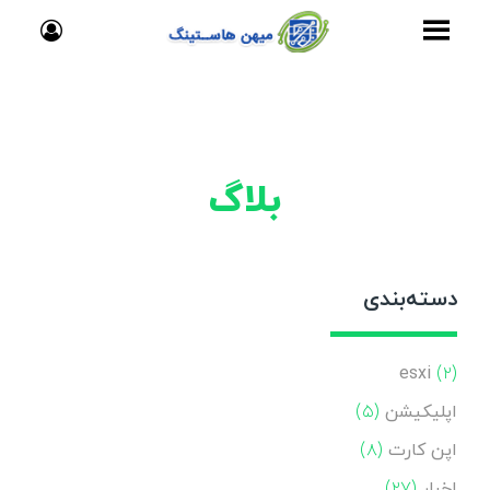
بلاگ
دسته‌بندی
esxi
(۲)
اپلیکیشن
(۵)
اپن کارت
(۸)
اخبار
(۲۷)