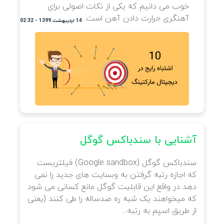
یت‌
خوب می دانیم که یکی از نکات اصولی برای
آهنگری حرارت دادن آهن است...
14 اردیبهشت 1399 - 02:32
آشنایی با سندباکس گوگل
سندباکس گوگل (Google sandbox) فیلتریست
که اجازه رتبه گرفتن به وبسایت های جدید را نمی
دهد در واقع این قابلیت گوگل مانع کسانی می شود
که میخواهند یک شبه ره صدساله را طی کنند (یعنی
تجو می
از طریق اسپم به رتبه...