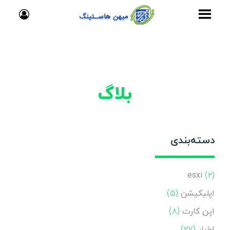
بلاگ
دسته‌بندی
esxi
(۲)
اپلیکیشن
(۵)
اپن کارت
(۸)
اخبار
(۲۷)