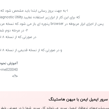
۱-به جهت بروز رسانی ابتدا باید مشحص شود که از چه نسخه ای از نرم افزار MailEnable استفاده می کنید.
که برای این کار از ابزارزیر استفاده نمایید.Start > Programs > Mail Enable > System Tools > Diagnostic Utility
پس از اجرای ابزار مربوطه در browser پنچره ای باز می شود که نسخه مربوطه را در کادر Installed Product به شما نمایش می دهد.
۲- در مرحله دوم شما باید بروز رسانی را برای نسخه متناسب خود دانلود نمایید
در صورتی که از نسخه ۸ استفاده می کنید از آدرس زیر نسبت به دانلود اقدام کنید.
و در صورتی که از نسخه قدیمی از نسخه ۸ استفاده می کنید نسبت به دانلود از آدرس زیر افدام کنید.
آموزش نحوه 
ID=me020040
<?>
سرور ایمیل ایمن با میهن هاستینگ
ب‌پذیری‌های نرم‌افزار ایمیل سرور می‌تواند کل سرور شما را در معرض خط