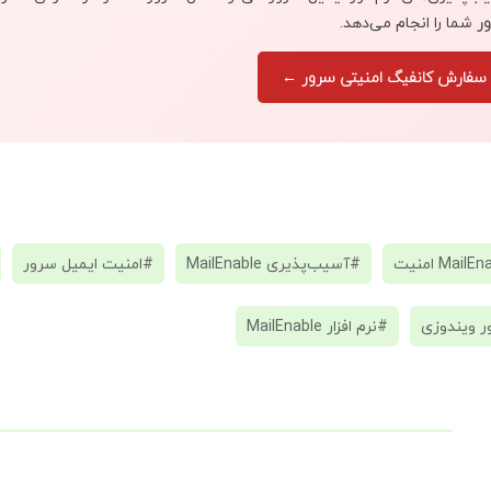
ر
شما را انجام می‌دهد.
سفارش کانفیگ امنیتی سرور ←
#آسیب‌پذیری MailEnable
#امنیت ایمیل سرور
 ویندوزی
#نرم افزار MailEnable