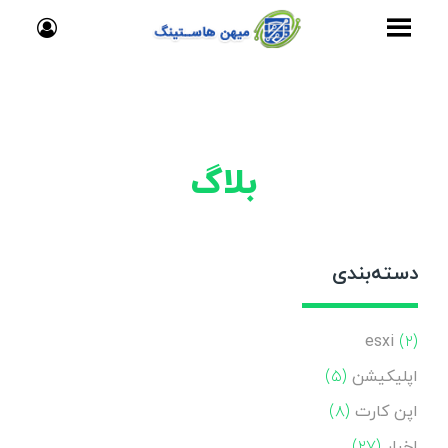
بلاگ
دسته‌بندی
esxi
(۲)
اپلیکیشن
(۵)
اپن کارت
(۸)
اخبار
(۲۷)