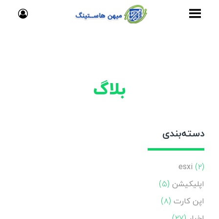
بلاگ
دسته‌بندی
esxi
(۲)
اپلیکیشن
(۵)
اپن کارت
(۸)
اخبار
(۲۷)