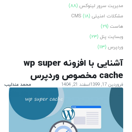
مدیریت سرور لینوکس
(۸۸)
مشکلات امنیتی CMS
(۱۸)
هاست
(۲۹)
وبسایت پنل
(۲۳)
وردپرس
(۱۱۳)
آشنایی با افزونه wp super
cache مخصوص وردپرس
فروردین 17, 1399
اسفند 21, 1404
محمد عندلیب