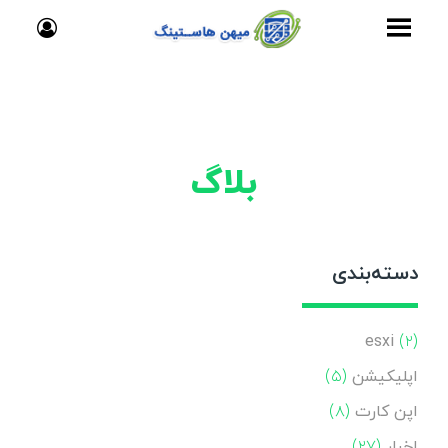
بلاگ
دسته‌بندی
esxi
(۲)
اپلیکیشن
(۵)
اپن کارت
(۸)
اخبار
(۲۷)