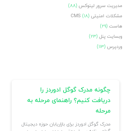
مدیریت سرور لینوکس
(۸۸)
مشکلات امنیتی CMS
(۱۸)
هاست
(۲۹)
وبسایت پنل
(۲۳)
وردپرس
(۱۱۳)
چگونه از کلیک های تقلبی در
چگونه
گوگل ادوردز جلوگیری کنیم؟
دریاف
مرحل
گوگل ادوردز بهترین روش برای تبلیغات
اینترنتی می باشد. از طرفی شما می توانید
مدرک گ
مشتری های دائمی جذب کنید. شاید تا بحال