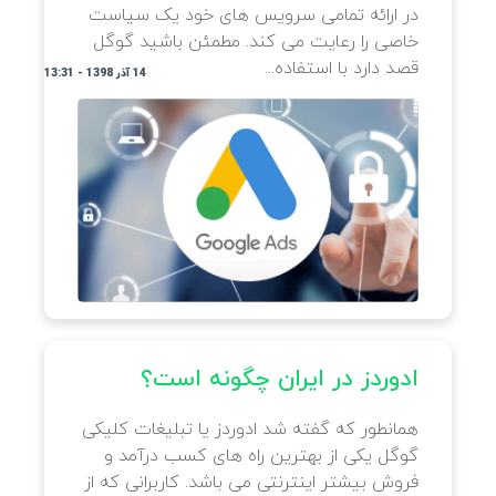
در ار
اگر شما صاحب یک سایت هستید و یا کسب
خاصی ر
و کار اینترنتی دارید حتما با تبلیغات کلیکی
قصد دار
گوگل آشنایی دارید و یا حداقل یک بار نام
ادوردز به گوشتان خورده است. اما همه ی
کسانی که از ادوردز استفاده می...
22 آبان 1398 - 12:19
ادورد
همانطو
آشنایی با ابزارهای سئو
گوگل ی
فروش ب