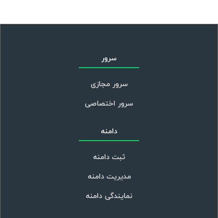
همانطور که در مطلب روش های افزایش نصب
در اپلیکیشن گفته شد، یکی از بهترین راه ها
برای افزایش نصب در برنامه به صورت واقعی و
هدفمند، روش نصب تضمینی با ادوردز می
باشد....
08 آبان 1398 - 11:07
روش ایجاد ادوردز با دامنه ir
ایجاد ادوردز با دامنه ir چگونه می باشد؟
همانطور که گفته شد، یکی از موثر ترین راه ها
برای جذب مشتری به صورت بالقوه، تبلیغات
کلیکی گوگل ادوردز می باشد. این روش